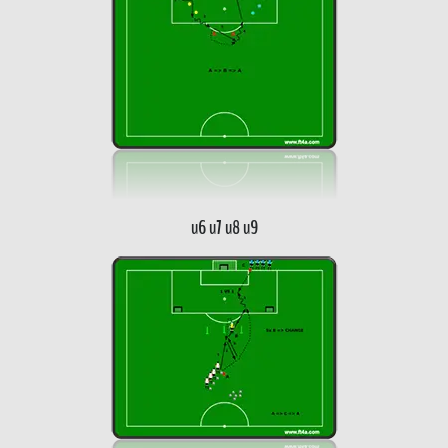
u6 u7 u8 u9