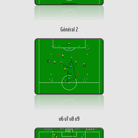
Général 2
u6 u7 u8 u9