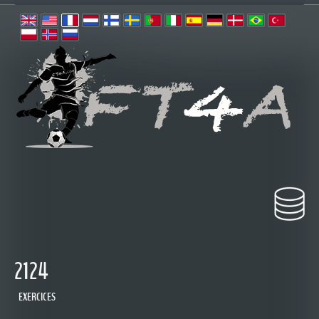
2124
EXERCICES