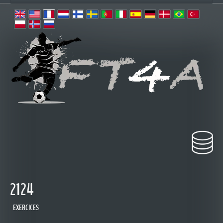
2124
EXERCICES