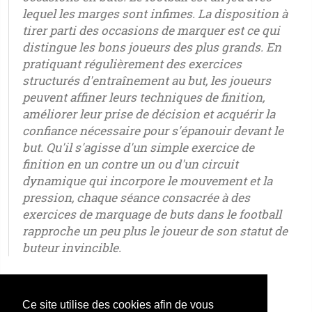
lequel les marges sont infimes. La disposition à
tirer parti des occasions de marquer est ce qui
distingue les bons joueurs des plus grands. En
pratiquant régulièrement des exercices
structurés d'entraînement au but, les joueurs
peuvent affiner leurs techniques de finition,
améliorer leur prise de décision et acquérir la
confiance nécessaire pour s'épanouir devant le
but. Qu'il s'agisse d'un simple exercice de
finition en un contre un ou d'un circuit
dynamique qui incorpore le mouvement et la
pression, chaque séance consacrée à des
exercices de marquage de buts dans le football
rapproche un peu plus le joueur de son statut de
buteur invincible.
u6 - u7 - u8 - u9 - u10 - u11 - u12 - u13 - u14 - u15 - u16 - u17 - u18 - u19 - u20 - u21 - École
de Football - Foot à 8 - Foot à 11 - Foot réduit - jeunesse - seniors
Ce site utilise des cookies afin de vous