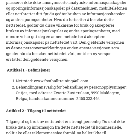
plasserer ikke ikke-anonymiserte analytiske informasjonskapsler
og sporingsinformasjonskapsler på datamaskinen, mobiltelefonen
eller nettbrettet ditt før du godtar bruken av informasjonskapsler
og andre sporingsenheter. Hvis du fortsetter å besøke dette
nettstedet, godtar du disse vilkårene for bruk og aksepterer
bruken av informasjonskapsler og andre sporingsenheter, med
mindre vi har gitt deg en annen metode for å akseptere
informasjonskapsler på nettstedet vårt. Den gjeldende versjonen
av denne personvernerklæringen er den eneste versjonen som
gjelder når du besøker nettstedet vårt, inntil en ny versjon
erstatter den gjeldende versjonen.
Artikkel 1 - Definisjoner
Nettsted: www.footballtraining4all.com
Behandlingsansvarlig for behandling av personopplysninger:
Ostjes, med adresse Zwarte Zusterslaan, 9990 Maldegem,
Belgia, handelskammernummer: 2.160.222.464
Artikkel 2 - Tilgang til nettstedet
Tilgang til og bruk av nettstedet er strengt personlig. Du skal ikke
bruke data og informasjon fra dette nettstedet til kommersielle,
politiske eller reklamemessige formål, og heller ikke til