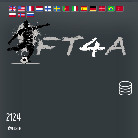
2124
ØVELSER