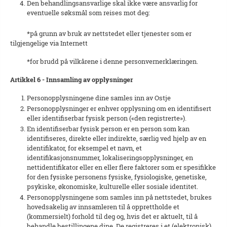
Den behandlingsansvarlige skal ikke være ansvarlig for
eventuelle søksmål som reises mot deg:
*på grunn av bruk av nettstedet eller tjenester som er
tilgjengelige via Internett
*for brudd på vilkårene i denne personvernerklæringen.
Artikkel 6 - Innsamling av opplysninger
Personopplysningene dine samles inn av Ostje
Personopplysninger er enhver opplysning om en identifisert
eller identifiserbar fysisk person («den registrerte»).
En identifiserbar fysisk person er en person som kan
identifiseres, direkte eller indirekte, særlig ved hjelp av en
identifikator, for eksempel et navn, et
identifikasjonsnummer, lokaliseringsopplysninger, en
nettidentifikator eller en eller flere faktorer som er spesifikke
for den fysiske personens fysiske, fysiologiske, genetiske,
psykiske, økonomiske, kulturelle eller sosiale identitet.
Personopplysningene som samles inn på nettstedet, brukes
hovedsakelig av innsamleren til å opprettholde et
(kommersielt) forhold til deg og, hvis det er aktuelt, til å
behandle bestillingene dine. De registreres i et (elektronisk)