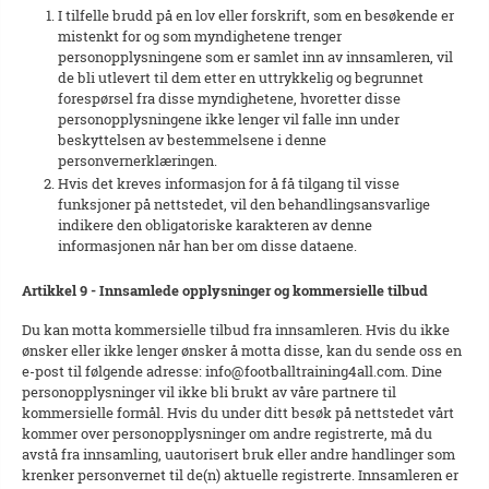
I tilfelle brudd på en lov eller forskrift, som en besøkende er
mistenkt for og som myndighetene trenger
personopplysningene som er samlet inn av innsamleren, vil
de bli utlevert til dem etter en uttrykkelig og begrunnet
forespørsel fra disse myndighetene, hvoretter disse
personopplysningene ikke lenger vil falle inn under
beskyttelsen av bestemmelsene i denne
personvernerklæringen.
Hvis det kreves informasjon for å få tilgang til visse
funksjoner på nettstedet, vil den behandlingsansvarlige
indikere den obligatoriske karakteren av denne
informasjonen når han ber om disse dataene.
Artikkel 9 - Innsamlede opplysninger og kommersielle tilbud
Du kan motta kommersielle tilbud fra innsamleren. Hvis du ikke
ønsker eller ikke lenger ønsker å motta disse, kan du sende oss en
e-post til følgende adresse: info@footballtraining4all.com. Dine
personopplysninger vil ikke bli brukt av våre partnere til
kommersielle formål. Hvis du under ditt besøk på nettstedet vårt
kommer over personopplysninger om andre registrerte, må du
avstå fra innsamling, uautorisert bruk eller andre handlinger som
krenker personvernet til de(n) aktuelle registrerte. Innsamleren er