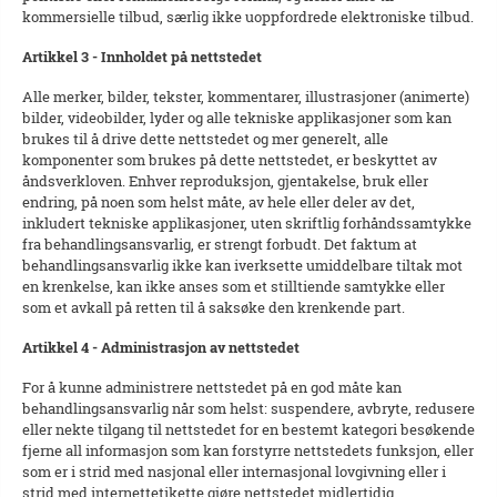
kommersielle tilbud, særlig ikke uoppfordrede elektroniske tilbud.
Artikkel 3 - Innholdet på nettstedet
Alle merker, bilder, tekster, kommentarer, illustrasjoner (animerte)
bilder, videobilder, lyder og alle tekniske applikasjoner som kan
brukes til å drive dette nettstedet og mer generelt, alle
komponenter som brukes på dette nettstedet, er beskyttet av
åndsverkloven. Enhver reproduksjon, gjentakelse, bruk eller
endring, på noen som helst måte, av hele eller deler av det,
inkludert tekniske applikasjoner, uten skriftlig forhåndssamtykke
fra behandlingsansvarlig, er strengt forbudt. Det faktum at
behandlingsansvarlig ikke kan iverksette umiddelbare tiltak mot
en krenkelse, kan ikke anses som et stilltiende samtykke eller
som et avkall på retten til å saksøke den krenkende part.
Artikkel 4 - Administrasjon av nettstedet
For å kunne administrere nettstedet på en god måte kan
behandlingsansvarlig når som helst: suspendere, avbryte, redusere
eller nekte tilgang til nettstedet for en bestemt kategori besøkende
fjerne all informasjon som kan forstyrre nettstedets funksjon, eller
som er i strid med nasjonal eller internasjonal lovgivning eller i
strid med internettetikette gjøre nettstedet midlertidig