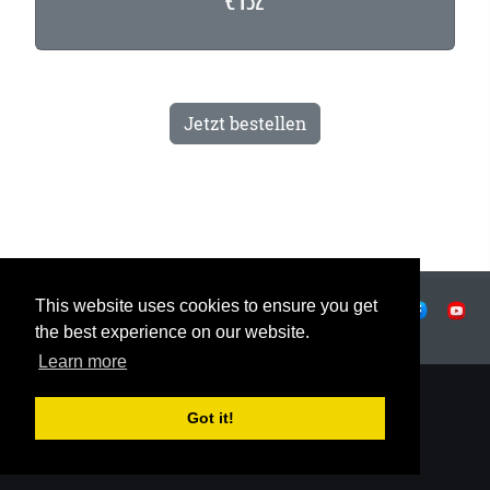
€ 132
Jetzt bestellen
This website uses cookies to ensure you get
|
Datenschutz
|
Nutzungsbedingungen
|
|
© OSTJE 2026
the best experience on our website.
Learn more
Got it!