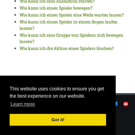
Wie kann ich eine Animation starten?
Wie kann ich einen Spieler bewegen?
Wie kann ich einen Spieler eine Weile warten lassen?
Wie kann ich einen Spieler in einem Bogen laufen
lassen?
Wie kann ich eine Gruppe von Spielern sich bewegen
lassen?
Wie kann ich die Aktion eines Spielers löschen?
This website uses cookies to ensure you get
the best experience on our website.
|
Datenschutz
|
Nutzungsbedingungen
|
Learn more
|
© OSTJE 2026
Got it!