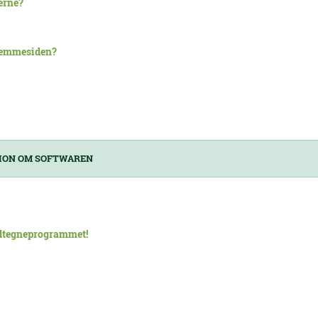
serne?
hjemmesiden?
ION OM SOFTWAREN
ldtegneprogrammet!