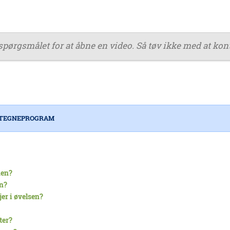
spørgsmålet for at åbne en video. Så tøv ikke med at kon
 TEGNEPROGRAM
nen?
en?
jer i øvelsen?
ter?