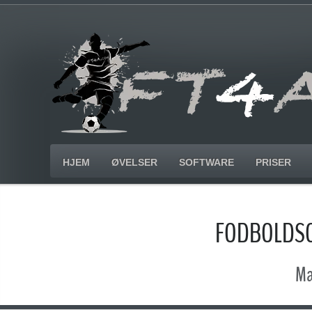
HJEM
ØVELSER
SOFTWARE
PRISER
FODBOLDSO
Ma