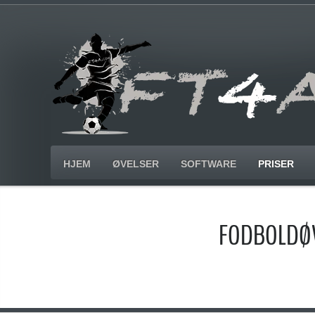
HJEM
ØVELSER
SOFTWARE
PRISER
FODBOLDØV