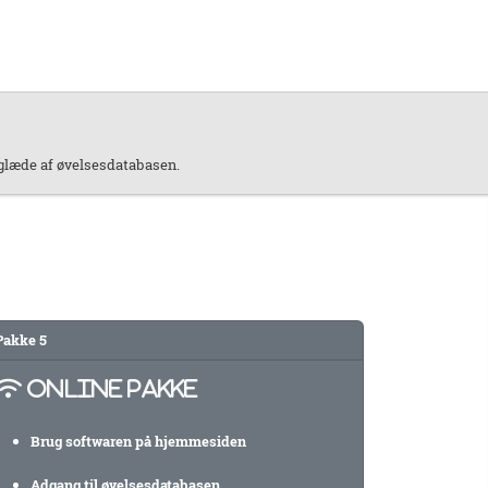
 glæde af øvelsesdatabasen.
Pakke
5
ONLINE PAKKE
Brug softwaren på hjemmesiden
Adgang til øvelsesdatabasen