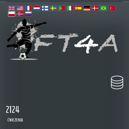
2124
ĆWICZENIA