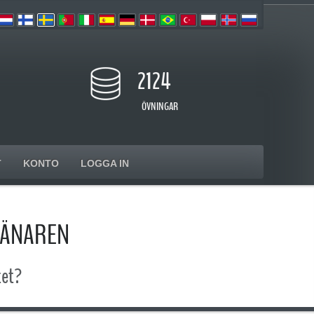
2124
ÖVNINGAR
T
KONTO
LOGGA IN
RÄNAREN
tet?