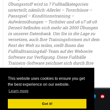
Übungsstoff wird in 7 Fußballkategorien
unterteilt, nämlich: Allerlei – Torschüsse –
Passspiel – Konditionstraining –
Aufwärmübungen – Torhüter und u6 u7 u8 u9.
Derzeit befinden sich mehr als 2000 Übungen
in unserer Datenbank. Um Sie in die Lage zu
versetzen, auch Ihre Trainingsformen mit dem
Rest der Welt zu teilen, stellt Ihnen das
Fußballtraining4all-Team auf der Webseite
Software zur Verfügung. Diese Fußbälle
Trainern-Software zeichnet sich durch Ihre
einfache.
This website uses cookies to ensure you get
the best experience on our website.
Learn more
|
Datenschutz
|
Nutzungsbedingungen
|
|
© OSTJE 2026
Got it!