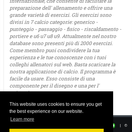
internazionale, che consente di facilitare la
preparazione dell' allenamento e offrire una
grande varietà di esercizi. Gli esercizi sono
divisi in 7 calcio categorie: generico -
punteggio - passaggio - fisico - riscaldamento -
portiere e u6 u7 u8 u9. Attualmente nel nostro
database sono presenti più di 2000 esercizi.
Come membro puoi condividere la tua
esperienza e le tue conoscenze con i tuoi
colleghi allenatori sul web. Basta scaricare la
nostra applicazione di calcio. Il programma è
facile da usare. Esso consiste di una
componente per il disegno e una per l'
animazione.
This website uses cookies to ensure you get
the best experience on our website.
Learn more
Privacy
|
Termini di utilizzo
|
|
©
OSTJE 2025