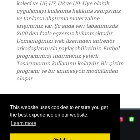
kaleci ve U6, U7, U8 ve U9. Üye olarak
uygulamayı kullanma hakkına sahipsiniz
ve tonlarca alıştırma materyaline
erişiminiz var. Şu anda veri tabanımızda
2100'den fazla egzersiz bulunmaktadır.
Uzmanlığınızı web üzerinden antrenör
arkadaşlarınızla paylaşabilirsiniz. Futbol
programımızı indirmeniz yeterli.
Tasarımcının kullanımı kolaydır. Bir çizim
programı ve bir animasyon modülünden
oluşur.
This website uses cookies to ensure you get
the best experience on our website.
Gizlilik ilkeleri
|
Kullanim şartlari
|
Learn more
|
© OSTJE 2025
Got it!