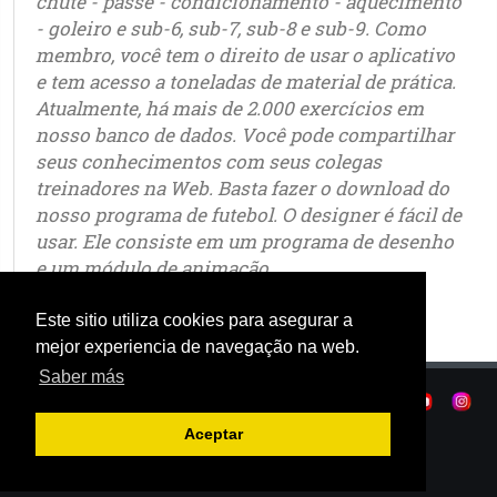
chute - passe - condicionamento - aquecimento
- goleiro e sub-6, sub-7, sub-8 e sub-9. Como
membro, você tem o direito de usar o aplicativo
e tem acesso a toneladas de material de prática.
Atualmente, há mais de 2.000 exercícios em
nosso banco de dados. Você pode compartilhar
seus conhecimentos com seus colegas
treinadores na Web. Basta fazer o download do
nosso programa de futebol. O designer é fácil de
usar. Ele consiste em um programa de desenho
e um módulo de animação.
Este sitio utiliza cookies para asegurar a
mejor experiencia de navegação na web.
Saber más
Política de privacidade
|
Termos de uso
|
|
© OSTJE 2025
Aceptar